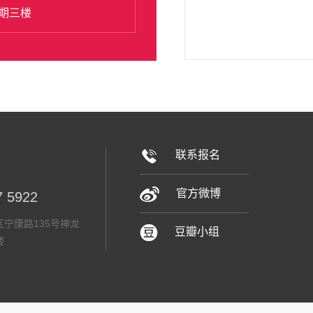
期三楼
联系报名
官方微博
7 5922
宁康路135号神龙
豆瓣小组
楼